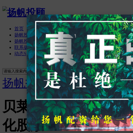
首页
扬帆投顾资讯
扬帆投顾论坛
BBS
联系扬帆投顾
动态
Space
立即注册
登录
搜索
搜索
扬帆投顾
›
首页
›
扬帆投
贝莱德“重大突破”，
化股票