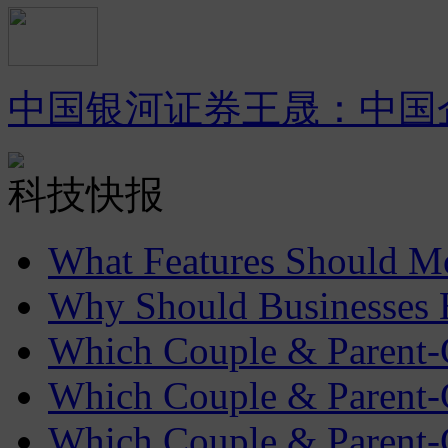
中国银河证券王晟：中国
科技快报
What Features Should 
Why Should Businesses Hi
Which Couple & Parent-C
Which Couple & Parent-C
Which Couple & Parent-C