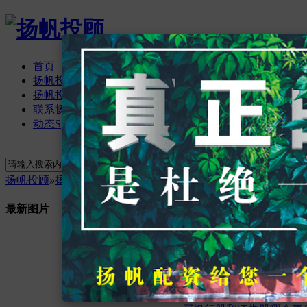
首页
扬帆投顾资讯
扬帆投顾论坛
BBS
联系扬帆投顾
动态
Space
立即注册
登录
搜索
搜索
扬帆投顾
»
扬帆投顾论坛
›
扬帆投顾资讯
最新图片
最新主题
指数基金和主动基金咋选？和
证券交易的时间为啥这么短？
熊市里该空仓还是抄底？哪些
熊市里该空仓还是抄底？哪些
证券交易手续费能协商不？万