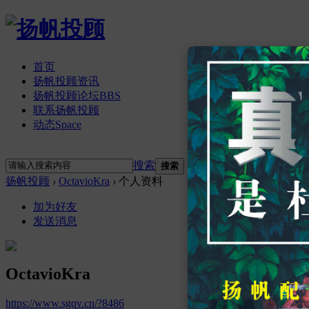
首页
扬帆投顾资讯
扬帆投顾论坛
BBS
联系扬帆投顾
动态
Space
立即注册
登录
搜索
搜索
扬帆投顾
›
OctavioKra
›
个人资料
加为好友
发送消息
OctavioKra
https://www.sgqv.cn/?8486